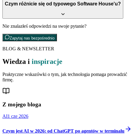
Czym różnicie się od typowego Software House'u?
Nie znalazłeś odpowiedzi na swoje pytanie?
Zapytaj nas bezpośrednio
BLOG & NEWSLETTER
Wiedza i
inspiracje
Praktyczne wskazówki o tym, jak technologia pomaga prowadzić
firmę.
Z mojego bloga
AI
1 cze 2026
Czym jest AI w 2026: od ChatGPT po agentów w terminalu