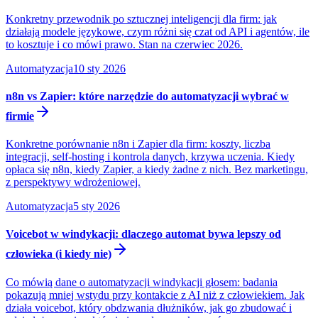
Konkretny przewodnik po sztucznej inteligencji dla firm: jak
działają modele językowe, czym różni się czat od API i agentów, ile
to kosztuje i co mówi prawo. Stan na czerwiec 2026.
Automatyzacja
10 sty 2026
n8n vs Zapier: które narzędzie do automatyzacji wybrać w
firmie
Konkretne porównanie n8n i Zapier dla firm: koszty, liczba
integracji, self-hosting i kontrola danych, krzywa uczenia. Kiedy
opłaca się n8n, kiedy Zapier, a kiedy żadne z nich. Bez marketingu,
z perspektywy wdrożeniowej.
Automatyzacja
5 sty 2026
Voicebot w windykacji: dlaczego automat bywa lepszy od
człowieka (i kiedy nie)
Co mówią dane o automatyzacji windykacji głosem: badania
pokazują mniej wstydu przy kontakcie z AI niż z człowiekiem. Jak
działa voicebot, który obdzwania dłużników, jak go zbudować i