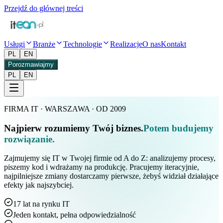
Przejdź do głównej treści
Usługi
Branże
Technologie
Realizacje
O nas
Kontakt
PL
EN
Porozmawiajmy
PL
EN
FIRMA IT · WARSZAWA · OD 2009
Najpierw
rozumiemy
Twój
biznes.
Potem budujemy
rozwiązanie.
Zajmujemy się IT w Twojej firmie od A do Z: analizujemy procesy,
piszemy kod i wdrażamy na produkcję. Pracujemy iteracyjnie,
najpilniejsze zmiany dostarczamy pierwsze, żebyś widział działające
efekty jak najszybciej.
17 lat na rynku IT
Jeden kontakt, pełna odpowiedzialność