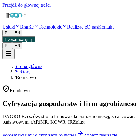
Przejdź do głównej treści
Usługi
Branże
Technologie
Realizacje
O nas
Kontakt
PL
EN
Porozmawiajmy
PL
EN
Strona główna
/
Sektory
/
Rolnictwo
Rolnictwo
Cyfryzacja gospodarstw i firm agrobiznes
DAGRO Rzeszów, strona firmowa dla branży rolniczej, zrealizowana
państwowymi (ARiMR, KOWR, IRZplus).
Porozmawiajmy o cyfryzacji rolnictwa
Zobacz realizacje