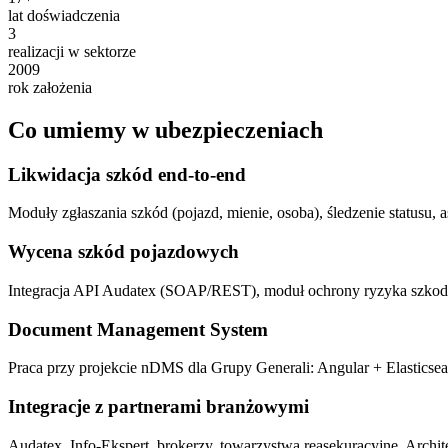
lat doświadczenia
3
realizacji w sektorze
2009
rok założenia
Co umiemy w ubezpieczeniach
Likwidacja szkód end-to-end
Moduły zgłaszania szkód (pojazd, mienie, osoba), śledzenie statusu, 
Wycena szkód pojazdowych
Integracja API Audatex (SOAP/REST), moduł ochrony ryzyka szkod
Document Management System
Praca przy projekcie nDMS dla Grupy Generali: Angular + Elastic
Integracje z partnerami branżowymi
Audatex, Info-Ekspert, brokerzy, towarzystwa reasekuracyjne. Archi