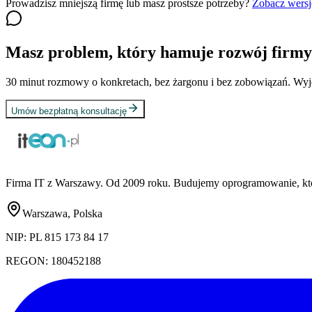
Prowadzisz mniejszą firmę lub masz prostsze potrzeby?
Zobacz wersj
Masz problem, który hamuje rozwój firm
30 minut rozmowy o konkretach, bez żargonu i bez zobowiązań. Wyjdz
Umów bezpłatną konsultację
Firma IT z Warszawy. Od 2009 roku. Budujemy oprogramowanie, które 
Warszawa, Polska
NIP:
PL 815 173 84 17
REGON:
180452188