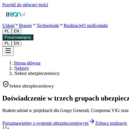
Przejdź do głównej treści
Usługi
Branże
Technologie
Realizacje
O nas
Kontakt
PL
EN
Porozmawiajmy
PL
EN
Strona główna
/
Sektory
/
Sektor ubezpieczeniowy
Sektor ubezpieczeniowy
Doświadczenie w trzech grupach ubezpiec
Brałem udział w projektach dla Grupy Generali, Compensa VIG oraz
Porozmawiajmy o systemie ubezpieczeniowym
Zobacz realizacje
17
+