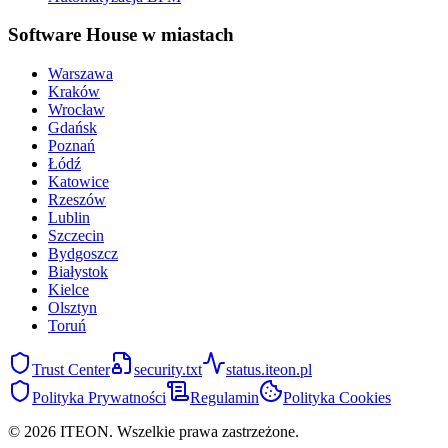
Software House w miastach
Warszawa
Kraków
Wrocław
Gdańsk
Poznań
Łódź
Katowice
Rzeszów
Lublin
Szczecin
Bydgoszcz
Białystok
Kielce
Olsztyn
Toruń
Trust Center
security.txt
status.iteon.pl
Polityka Prywatności
Regulamin
Polityka Cookies
©
2026
ITEON.
Wszelkie prawa zastrzeżone.