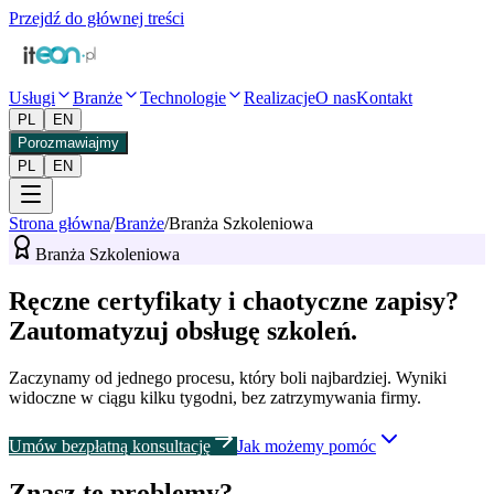
Przejdź do głównej treści
Usługi
Branże
Technologie
Realizacje
O nas
Kontakt
PL
EN
Porozmawiajmy
PL
EN
Strona główna
/
Branże
/
Branża Szkoleniowa
Branża Szkoleniowa
Ręczne certyfikaty i chaotyczne zapisy?
Zautomatyzuj obsługę szkoleń.
Zaczynamy od jednego procesu, który boli najbardziej. Wyniki
widoczne w ciągu kilku tygodni, bez zatrzymywania firmy.
Umów bezpłatną konsultację
Jak możemy pomóc
Znasz te problemy?