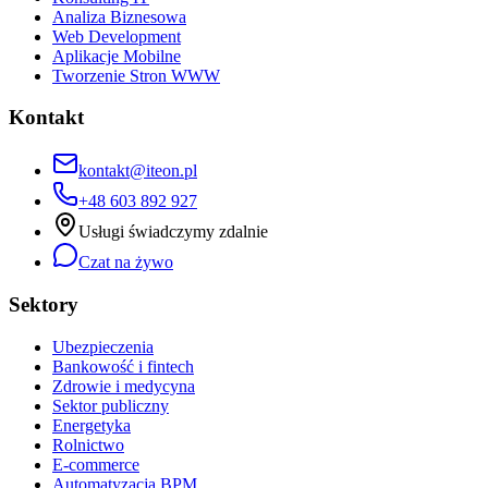
Analiza Biznesowa
Web Development
Aplikacje Mobilne
Tworzenie Stron WWW
Kontakt
kontakt@iteon.pl
+48 603 892 927
Usługi świadczymy zdalnie
Czat na żywo
Sektory
Ubezpieczenia
Bankowość i fintech
Zdrowie i medycyna
Sektor publiczny
Energetyka
Rolnictwo
E-commerce
Automatyzacja BPM