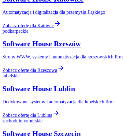
Automatyzacja i digitalizacja dla przemysłu śląskiego
Zobacz ofertę dla
Katowic
podkarpackie
Software House
Rzeszów
Strony WWW, systemy i automatyzacja dla rzeszowskich firm
Zobacz ofertę dla
Rzeszowa
lubelskie
Software House
Lublin
Dedykowane systemy i automatyzacja dla lubelskich firm
Zobacz ofertę dla
Lublina
zachodniopomorskie
Software House
Szczecin