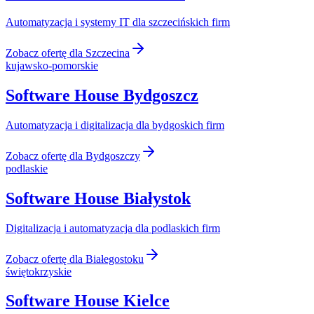
Automatyzacja i systemy IT dla szczecińskich firm
Zobacz ofertę dla
Szczecina
kujawsko-pomorskie
Software House
Bydgoszcz
Automatyzacja i digitalizacja dla bydgoskich firm
Zobacz ofertę dla
Bydgoszczy
podlaskie
Software House
Białystok
Digitalizacja i automatyzacja dla podlaskich firm
Zobacz ofertę dla
Białegostoku
świętokrzyskie
Software House
Kielce