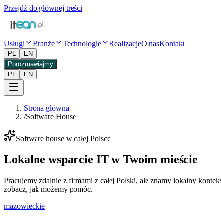
Przejdź do głównej treści
Usługi
Branże
Technologie
Realizacje
O nas
Kontakt
PL
EN
Porozmawiajmy
PL
EN
Strona główna
/
Software House
Software house w całej Polsce
Lokalne wsparcie IT
w Twoim mieście
Pracujemy zdalnie z firmami z całej Polski, ale znamy lokalny kont
zobacz, jak możemy pomóc.
mazowieckie