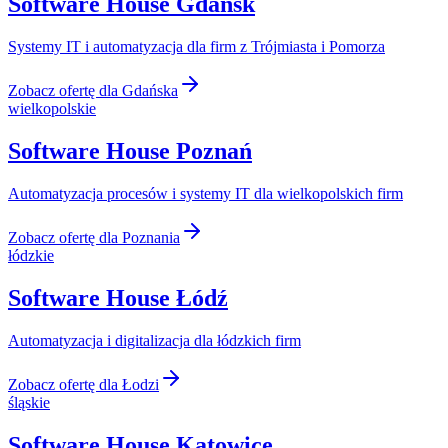
Software House
Gdańsk
Systemy IT i automatyzacja dla firm z Trójmiasta i Pomorza
Zobacz ofertę dla
Gdańska
wielkopolskie
Software House
Poznań
Automatyzacja procesów i systemy IT dla wielkopolskich firm
Zobacz ofertę dla
Poznania
łódzkie
Software House
Łódź
Automatyzacja i digitalizacja dla łódzkich firm
Zobacz ofertę dla
Łodzi
śląskie
Software House
Katowice