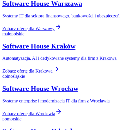
Software House
Warszawa
Systemy IT dla sektora finansowego, bankowości i ubezpieczeń
Zobacz ofertę dla
Warszawy
małopolskie
Software House
Kraków
Automatyzacja, AI i dedykowane systemy dla firm z Krakowa
Zobacz ofertę dla
Krakowa
dolnośląskie
Software House
Wrocław
Systemy enterprise i modernizacja IT dla firm z Wrocławia
Zobacz ofertę dla
Wrocławia
pomorskie